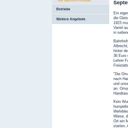
Der Bahnhof Freistatt
Septe
Betriebe
Ein eige
die Glei
Weitere Angebote
1923 mus
Varrel a
in selte
Bahnhofs
Albrecht
hinter d
36 Euro 
Lehrer F
Freistät
"Die Oma
nach Ham
und unse
an. Oma 
Handtasc
Kein Wun
humpelte
Wehrblec
Wiese, d
Ort ein 
starten.