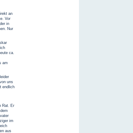
irekt an
e. Vor
der in
men. Nur
skar
ich
heute ca.
is am
eider
 von uns
t endlich
 Rat. Er
t dem
vater
ziger im
leich
ten aus