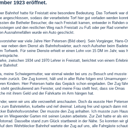
mber 1923 eröffnet.
ner Bahnhof hatte für Freistatt eine besondere Bedeutung. Das Torfwerk war d
se angeschlossen, sodass der verarbeitete Torf hier gut verladen werden konnt
sten die Betheler Besucher, die nach Freistatt kamen, entweder in Rahden o
ussteigen und den restlichen Weg nach Freistatt zu Fuß oder per Rad vorneh
nen Ausnahmefällen wurde ein Auto geschickt.
vorsteher war viele Jahre Herr Petersen (Bild oben). Sein Vorgänger, Hans-O
, war neben dem Dienst als Bahnhofswärter, auch noch Aufseher beim Badete
em Torfwerk. Für seine Dienste erhielt er einen Lohn von 15 DM im Jahr, was 
entspräche.
arke, zwischen 1934 und 1970 Lehrer in Freistatt, berichtet von einem Erlebn
ter Bahnhof:
, meine Schwiegermutter, war einmal wieder bei uns zu Besuch und musste l
eln zurück. Der Zug kommt, hält und in aller Ruhe folgen erst Umarmungen
ren Kindern. Herr Petersen hatte das Gepäck schon eingeladen. Der Zug fähr
steht gestikulierend am Fenster, und meine Frau stellt fest, dass sie Omas
he mit ihrem Geld und der Fahrkarte im Arm hängen hat.
der, wenn wir uns alle verzweifelt anschauten. Doch da wusste Herr Petersen
 zum Bahntelefon, kurbelte und rief dreimal: Leitung frei und sprach dann mi
ker Bahnhofsvorsteher. Der musste den Zug anhalten. Ich musste zum Haus
er im Wegwender Garten mit seinen Leuten arbeitete. Zur Zeit hatte er als ein
Motorrad. Dasselbe stand zum Glück startbereit in der Nähe. So konnten wir g
 Auf dem Wehrblecker Bahnhof wartete der Zug auf uns, alle Fahrgäste schau