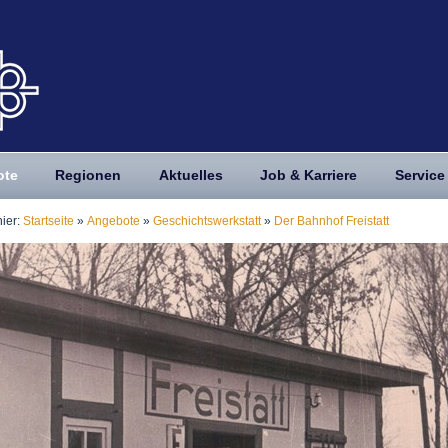
ote
Regionen
Aktuelles
Job & Karriere
Service
hier:
Startseite
»
Angebote
»
Geschichtswerkstatt
»
Der Bahnhof Freistatt