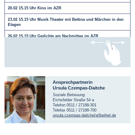
20.02 15.15 Uhr Kino im AZR
23.02 15.15 Uhr Musik Theater mit Bettina und Märchen in den
Etagen
26.02 15.15 Uhr Gedichte am Nachmittag im AZR
28.02 10.15 Uhr Singen im AZR
Montagvormittag und Mittwoch Sport Tag
Ansprechpartnerin
Ursula Czempas-Daitche
Jeden Freitag um 10.30 Uhr Andacht im EG
Soziale Betreuung
Eichsfelder Straße 54 a
Einzelbetreuung und lebensorientierte Angebote finden
Telefon 0511 / 27188-301
Telefax 0511 / 27188-700
weiterhin täglich auf den Etagen statt.
ursula.czempas-daitche[at]bethel.de