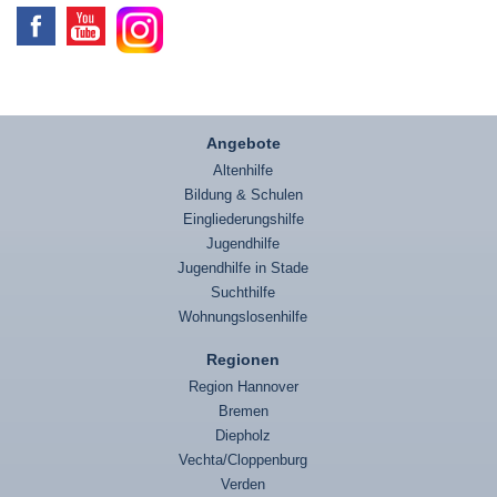
Angebote
Altenhilfe
Bildung & Schulen
Eingliederungshilfe
Jugendhilfe
Jugendhilfe in Stade
Suchthilfe
Wohnungslosenhilfe
Regionen
Region Hannover
Bremen
Diepholz
Vechta/Cloppenburg
Verden