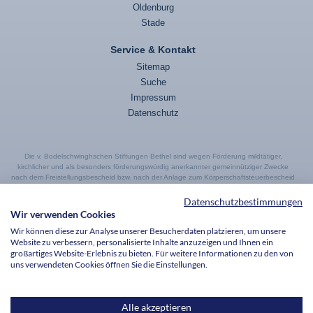
Oldenburg
Stade
Service & Kontakt
Sitemap
Suche
Impressum
Datenschutz
Die v. Bodelschwinghschen Stiftungen Bethel sind wegen Förderung mildtätiger,
kirchlicher und als besonders förderungswürdig anerkannter gemeinnütziger Zwecke
nach dem Freistellungsbescheid bzw. nach der Anlage zum Körperschaftsteuerbescheid
des Finanzamtes Bielefeld-Außenstadt, StNr. 349/5995/0015, vom 27.01.2021 für den
letzten Veranlagungszeitraum nach § 5 Abs. 1 Nr. 9 des Körperschaftsteuergesetzes
Datenschutzbestimmungen
von der Körperschaftsteuer und nach § 3 Nr. 6 des Gewerbesteuergesetzes von der
Wir verwenden Cookies
Gewerbesteuer befreit.
Wir können diese zur Analyse unserer Besucherdaten platzieren, um unsere
Website zu verbessern, personalisierte Inhalte anzuzeigen und Ihnen ein
großartiges Website-Erlebnis zu bieten. Für weitere Informationen zu den von
© 2026 Bethel im Norden
uns verwendeten Cookies öffnen Sie die Einstellungen.
Alle akzeptieren