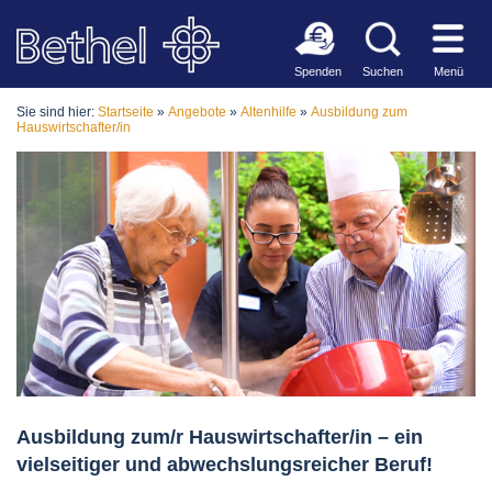
Spenden
Suchen
Menü
Sie sind hier:
Startseite
»
Angebote
»
Altenhilfe
»
Ausbildung zum
Hauswirtschafter/in
Ausbildung zum/r Hauswirtschafter/in – ein
vielseitiger und abwechslungsreicher Beruf!