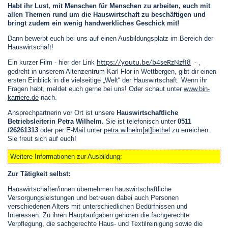
Habt ihr Lust, mit Menschen für Menschen zu arbeiten, euch mit
allen Themen rund um die Hauswirtschaft zu beschäftigen und
bringt zudem ein wenig handwerkliches Geschick mit!
Dann bewerbt euch bei uns auf einen Ausbildungsplatz im Bereich der
Hauswirtschaft!
Ein kurzer Film - hier der Link
- ,
https://youtu.be/b4seRzNzfI8
gedreht in unserem Altenzentrum Karl Flor in Wettbergen, gibt dir einen
ersten Einblick in die vielseitige „Welt“ der Hauswirtschaft. Wenn ihr
Fragen habt, meldet euch gerne bei uns! Oder schaut unter
www.bin-
karriere.de
nach.
Ansprechpartnerin vor Ort ist unsere
Hauswirtschaftliche
Betriebsleiterin Petra Wilhelm.
Sie ist telefonisch unter
0511
/26261313
oder per E-Mail unter
petra.wilhelm[at]bethel
zu erreichen.
Sie freut sich auf euch!
Weitere Informationen zur Ausbildung:
Zur Tätigkeit selbst:
Hauswirtschafter/innen übernehmen hauswirtschaftliche
Versorgungsleistungen und betreuen dabei auch Personen
verschiedenen Alters mit unterschiedlichen Bedürfnissen und
Interessen. Zu ihren Hauptaufgaben gehören die fachgerechte
Verpflegung, die sachgerechte Haus- und Textilreinigung sowie die