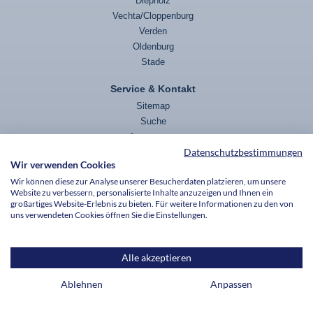
Diepholz
Vechta/Cloppenburg
Verden
Oldenburg
Stade
Service & Kontakt
Sitemap
Suche
Impressum
Datenschutzbestimmungen
Datenschutz
Wir verwenden Cookies
Wir können diese zur Analyse unserer Besucherdaten platzieren, um unsere
Website zu verbessern, personalisierte Inhalte anzuzeigen und Ihnen ein
Die v. Bodelschwinghschen Stiftungen Bethel sind wegen Förderung mildtätiger,
großartiges Website-Erlebnis zu bieten. Für weitere Informationen zu den von
kirchlicher und als besonders förderungswürdig anerkannter gemeinnütziger Zwecke
uns verwendeten Cookies öffnen Sie die Einstellungen.
nach dem Freistellungsbescheid bzw. nach der Anlage zum Körperschaftsteuerbescheid
des Finanzamtes Bielefeld-Außenstadt, StNr. 349/5995/0015, vom 27.01.2021 für den
letzten Veranlagungszeitraum nach § 5 Abs. 1 Nr. 9 des Körperschaftsteuergesetzes
von der Körperschaftsteuer und nach § 3 Nr. 6 des Gewerbesteuergesetzes von der
Alle akzeptieren
Gewerbesteuer befreit.
Ablehnen
Anpassen
© 2026 Bethel im Norden