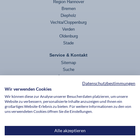
Region Hannover
Bremen
Diepholz
Vechta/Cloppenburg
Verden
Oldenburg
Stade
Service & Kontakt
Sitemap
Suche
Impressum
Datenschutzbestimmungen
Datenschutz
Wir verwenden Cookies
Wir können diese zur Analyse unserer Besucherdaten platzieren, um unsere
Website zu verbessern, personalisierte Inhalte anzuzeigen und Ihnen ein
Die v. Bodelschwinghschen Stiftungen Bethel sind wegen Förderung mildtätiger,
großartiges Website-Erlebnis zu bieten. Für weitere Informationen zu den von
kirchlicher und als besonders förderungswürdig anerkannter gemeinnütziger Zwecke
uns verwendeten Cookies öffnen Sie die Einstellungen.
nach dem Freistellungsbescheid bzw. nach der Anlage zum Körperschaftsteuerbescheid
des Finanzamtes Bielefeld-Außenstadt, StNr. 349/5995/0015, vom 27.01.2021 für den
letzten Veranlagungszeitraum nach § 5 Abs. 1 Nr. 9 des Körperschaftsteuergesetzes
von der Körperschaftsteuer und nach § 3 Nr. 6 des Gewerbesteuergesetzes von der
Alle akzeptieren
Gewerbesteuer befreit.