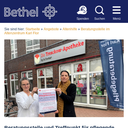
Spenden
Suchen
Menü
Sie sind hier:
Startseite
»
Angebote
»
Altenhilfe
»
Beratungsstelle im
Altenzentrum Karl Flor
Beratungsstelle und Treffpunkt für pflegende