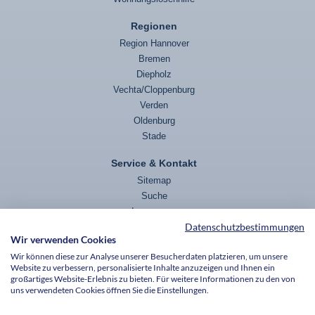
Regionen
Region Hannover
Bremen
Diepholz
Vechta/Cloppenburg
Verden
Oldenburg
Stade
Service & Kontakt
Sitemap
Suche
Impressum
Datenschutzbestimmungen
Datenschutz
Wir verwenden Cookies
Wir können diese zur Analyse unserer Besucherdaten platzieren, um unsere
Website zu verbessern, personalisierte Inhalte anzuzeigen und Ihnen ein
Die v. Bodelschwinghschen Stiftungen Bethel sind wegen Förderung mildtätiger,
großartiges Website-Erlebnis zu bieten. Für weitere Informationen zu den von
kirchlicher und als besonders förderungswürdig anerkannter gemeinnütziger Zwecke
uns verwendeten Cookies öffnen Sie die Einstellungen.
nach dem Freistellungsbescheid bzw. nach der Anlage zum Körperschaftsteuerbescheid
des Finanzamtes Bielefeld-Außenstadt, StNr. 349/5995/0015, vom 27.01.2021 für den
letzten Veranlagungszeitraum nach § 5 Abs. 1 Nr. 9 des Körperschaftsteuergesetzes