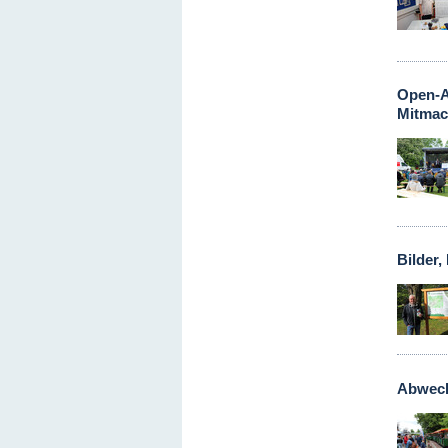
Open-Ai
Mitmac
Bilder
Abwech