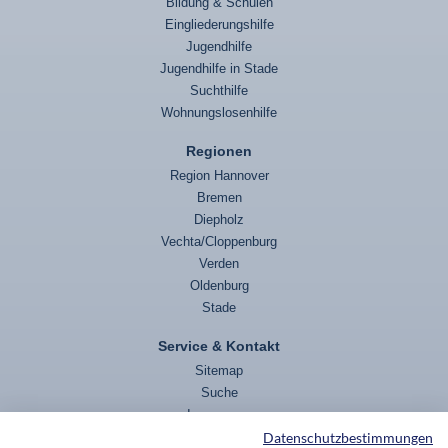
Bildung & Schulen
Eingliederungshilfe
Jugendhilfe
Jugendhilfe in Stade
Suchthilfe
Wohnungslosenhilfe
Regionen
Region Hannover
Bremen
Diepholz
Vechta/Cloppenburg
Verden
Oldenburg
Stade
Service & Kontakt
Sitemap
Suche
Impressum
Datenschutzbestimmungen
Datenschutz