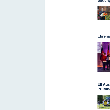
Bildun
Ehrena
Elf Au
Prüfun