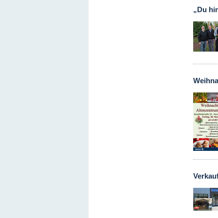
„Du hin
Weihna
Verkau