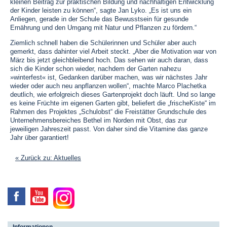
kleinen Beitrag zur praktischen Bildung und nachhaltigen Entwicklung
der Kinder leisten zu können“, sagte Jan Lyko. „Es ist uns ein
Anliegen, gerade in der Schule das Bewusstsein für gesunde
Ernährung und den Umgang mit Natur und Pflanzen zu fördern.“
Ziemlich schnell haben die Schülerinnen und Schüler aber auch
gemerkt, dass dahinter viel Arbeit steckt. „Aber die Motivation war von
März bis jetzt gleichbleibend hoch. Das sehen wir auch daran, dass
sich die Kinder schon wieder, nachdem der Garten nahezu
»winterfest« ist, Gedanken darüber machen, was wir nächstes Jahr
wieder oder auch neu anpflanzen wollen“, machte Marco Plachetka
deutlich, wie erfolgreich dieses Gartenprojekt doch läuft. Und so lange
es keine Früchte im eigenen Garten gibt, beliefert die „frischeKiste“ im
Rahmen des Projektes „Schulobst“ die Freistätter Grundschule des
Unternehmensbereiches Bethel im Norden mit Obst, das zur
jeweiligen Jahreszeit passt. Von daher sind die Vitamine das ganze
Jahr über garantiert!
« Zurück zu: Aktuelles