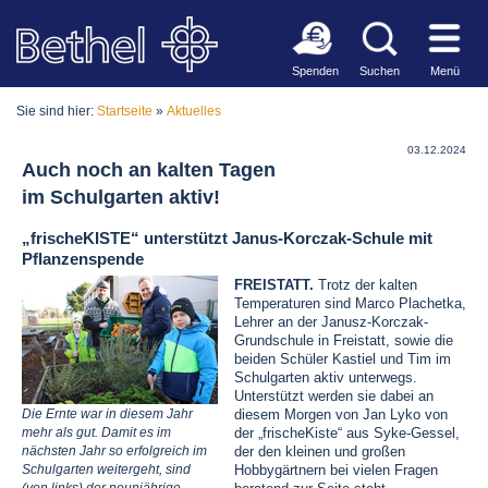
Spenden
Suchen
Menü
Sie sind hier:
Startseite
»
Aktuelles
03.12.2024
Auch noch an kalten Tagen
im Schulgarten aktiv!
„frischeKISTE“ unterstützt Janus-Korczak-Schule mit
Pflanzenspende
FREISTATT.
Trotz der kalten
Temperaturen sind Marco Plachetka,
Lehrer an der Janusz-Korczak-
Grundschule in Freistatt, sowie die
beiden Schüler Kastiel und Tim im
Schulgarten aktiv unterwegs.
Unterstützt werden sie dabei an
diesem Morgen von Jan Lyko von
Die Ernte war in diesem Jahr
der „frischeKiste“ aus Syke-Gessel,
mehr als gut. Damit es im
der den kleinen und großen
nächsten Jahr so erfolgreich im
Hobbygärtnern bei vielen Fragen
Schulgarten weitergeht, sind