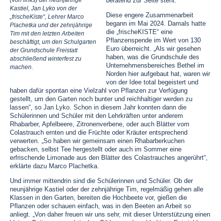
beratend zur Seite steht.
(von links) der neunjährige
Kastiel, Jan Lyko von der
Diese engere Zusammenarbeit
„frischeKiste“, Lehrer Marco
begann im Mai 2024. Damals hatte
Plachetka und der zehnjährige
die „frischeKISTE“ eine
Tim mit den letzten Arbeiten
Pflanzenspende im Wert von 130
beschäftigt, um den Schulgarten
Euro überreicht. „Als wir gesehen
der Grundschule Freistatt
haben, was die Grundschule des
abschließend winterfest zu
Unternehmensbereiches Bethel im
machen.
Norden hier aufgebaut hat, waren wir
von der Idee total begeistert und
haben dafür spontan eine Vielzahl von Pflanzen zur Verfügung
gestellt, um den Garten noch bunter und reichhaltiger werden zu
lassen“, so Jan Lyko. Schon in diesem Jahr konnten dann die
Schülerinnen und Schüler mit den Lehrkräften unter anderem
Rhabarber, Apfelbeere, Zitronenverbene, oder auch Blätter vom
Colastrauch ernten und die Früchte oder Kräuter entsprechend
verwerten. „So haben wir gemeinsam einen Rhabarberkuchen
gebacken, selbst Tee hergestellt oder auch im Sommer eine
erfrischende Limonade aus den Blätter des Colastrauches angerührt“,
erklärte dazu Marco Plachetka.
Und immer mittendrin sind die Schülerinnen und Schüler. Ob der
neunjährige Kastiel oder der zehnjährige Tim, regelmäßig gehen alle
Klassen in den Garten, bereiten die Hochbeete vor, gießen die
Pflanzen oder schauen einfach, was in den Beeten an Arbeit so
anliegt. „Von daher freuen wir uns sehr, mit dieser Unterstützung einen