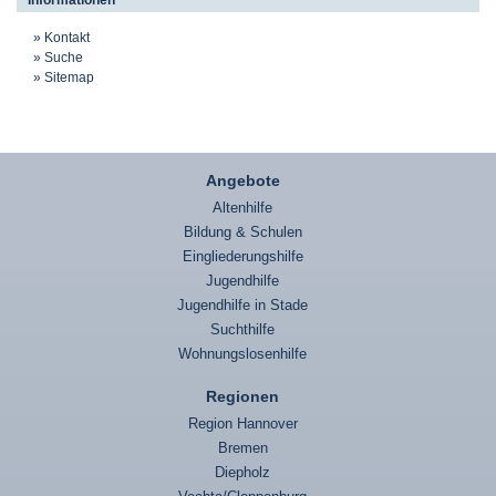
Informationen
Kontakt
Suche
Sitemap
Angebote
Altenhilfe
Bildung & Schulen
Eingliederungshilfe
Jugendhilfe
Jugendhilfe in Stade
Suchthilfe
Wohnungslosenhilfe
Regionen
Region Hannover
Bremen
Diepholz