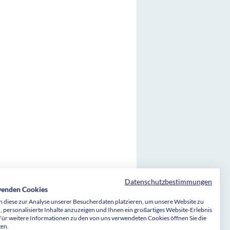
Datenschutzbestimmungen
wenden Cookies
 diese zur Analyse unserer Besucherdaten platzieren, um unsere Website zu
Stiftungen Bethel sind wegen Förderung
, personalisierte Inhalte anzuzeigen und Ihnen ein großartiges Website-Erlebnis
d als besonders förderungswürdig anerkannter
 Für weitere Informationen zu den von uns verwendeten Cookies öffnen Sie die
h dem Freistellungsbescheid bzw. nach der
uerbescheid des Finanzamtes Bielefeld-
gen.