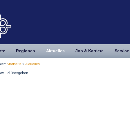
ote
Regionen
Aktuelles
Job & Karriere
Service
hier:
Startseite
»
Aktuelles
ws_id übergeben.