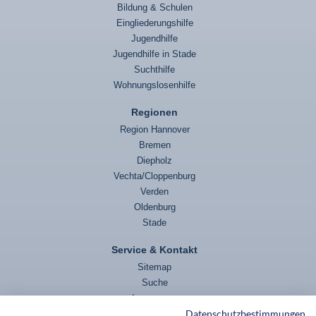
Bildung & Schulen
Eingliederungshilfe
Jugendhilfe
Jugendhilfe in Stade
Suchthilfe
Wohnungslosenhilfe
Regionen
Region Hannover
Bremen
Diepholz
Vechta/Cloppenburg
Verden
Oldenburg
Stade
Service & Kontakt
Sitemap
Suche
Impressum
Datenschutzbestimmungen
Datenschutz