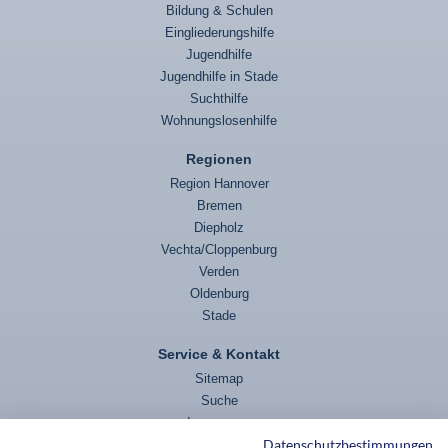
Bildung & Schulen
Eingliederungshilfe
Jugendhilfe
Jugendhilfe in Stade
Suchthilfe
Wohnungslosenhilfe
Regionen
Region Hannover
Bremen
Diepholz
Vechta/Cloppenburg
Verden
Oldenburg
Stade
Service & Kontakt
Sitemap
Suche
Impressum
Datenschutzbestimmungen
Datenschutz