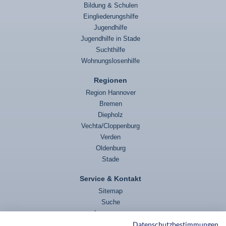
Bildung & Schulen
Eingliederungshilfe
Jugendhilfe
Jugendhilfe in Stade
Suchthilfe
Wohnungslosenhilfe
Regionen
Region Hannover
Bremen
Diepholz
Vechta/Cloppenburg
Verden
Oldenburg
Stade
Service & Kontakt
Sitemap
Suche
Impressum
Datenschutzbestimmungen
Datenschutz