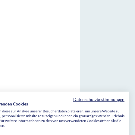
Datenschutzbestimmungen
wenden Cookies
 diese zur Analyse unserer Besucherdaten platzieren, um unsere Website zu
Stiftungen Bethel sind wegen Förderung
, personalisierte Inhalte anzuzeigen und Ihnen ein großartiges Website-Erlebnis
d als besonders förderungswürdig anerkannter
 Für weitere Informationen zu den von uns verwendeten Cookies öffnen Sie die
h dem Freistellungsbescheid bzw. nach der
uerbescheid des Finanzamtes Bielefeld-
gen.
/0015, vom 27.01.2021 für den letzten
§ 5 Abs. 1 Nr. 9 des Körperschaftsteuergesetzes