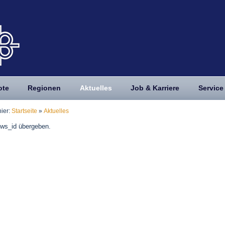
ote
Regionen
Aktuelles
Job & Karriere
Service
hier:
Startseite
»
Aktuelles
ws_id übergeben.